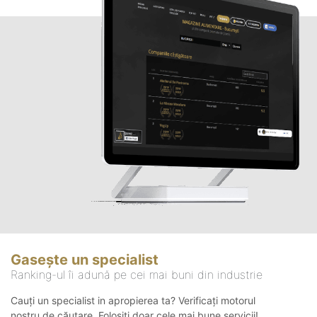
Gasește un specialist
Ranking-ul îi adună pe cei mai buni din industrie
Cauți un specialist in apropierea ta? Verificați motorul
nostru de căutare. Folosiți doar cele mai bune servicii!