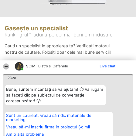
Gasește un specialist
Ranking-ul îi adună pe cei mai buni din industrie
Cauți un specialist in apropierea ta? Verificați motorul
nostru de căutare. Folosiți doar cele mai bune servicii!
ȘOIMII Bistro și Cafenele
Live chat
Căutare
20:20
Bună, suntem încântați să vă ajutăm! 🙂 Vă rugăm
să faceți clic pe subiectul de conversație
corespunzător! 🙂
Sunt un Laureat, vreau să ridic materiale de
Organizator Ranking
Plebiscyt
Contact
marketing
BRIGHT SOLUTIONS BR SRL
Câștigătorii
Contact
Aleea Timisul De Sus 2 Bl. A30
Lista Tuturor
Vreau să-mi înscriu firma in proiectul Șoimii
Sc. A Et. 4 Ap. 13 Cod 061952
Laureaților
Am o altă problemă
București
Reguli