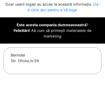
Doar userii logați au acces la această informație.
Da-
ți click aici pentru a vă loga.
Este acesta compania dumneavoastră
?
Felicitări!
Aă cum să primești materialele de
marketing
Berindei
Str. Oltului,nr.59