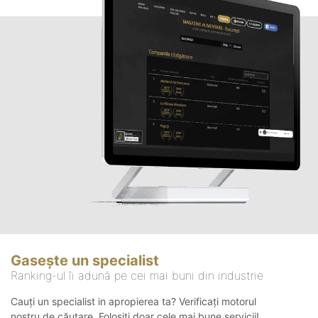
Gasește un specialist
Ranking-ul îi adună pe cei mai buni din industrie
Cauți un specialist in apropierea ta? Verificați motorul
nostru de căutare. Folosiți doar cele mai bune servicii!