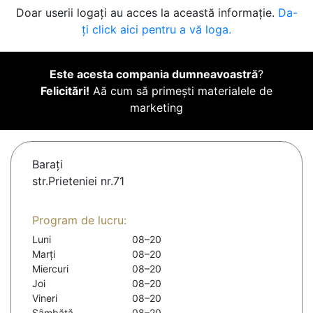
Doar userii logați au acces la această informație.
Da-
ți click aici pentru a vă loga.
Este acesta compania dumneavoastră
?
Felicitări!
Aă cum să primești materialele de
marketing
Baraţi
str.Prieteniei nr.71
Program de lucru:
Luni
08–20
Marți
08–20
Miercuri
08–20
Joi
08–20
Vineri
08–20
Sâmbătă
08–20