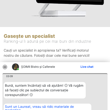
Gasește un specialist
Ranking-ul îi adună pe cei mai buni din industrie
Cauți un specialist in apropierea ta? Verificați motorul
nostru de căutare. Folosiți doar cele mai bune servicii!
ȘOIMII Bistro și Cafenele
Live chat
Căutare
03:09
Bună, suntem încântați să vă ajutăm! 🙂 Vă rugăm
să faceți clic pe subiectul de conversație
corespunzător! 🙂
Sunt un Laureat, vreau să ridic materiale de
Organizator Ranking
Plebiscyt
Contact