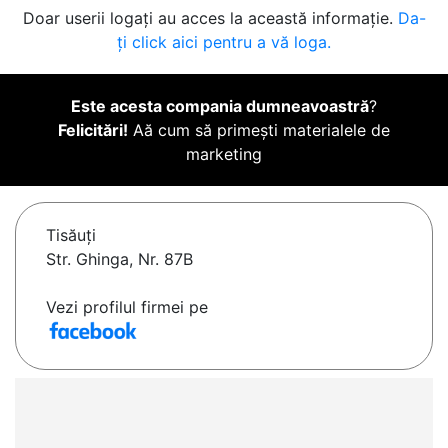
Doar userii logați au acces la această informație.
Da-
ți click aici pentru a vă loga.
Este acesta compania dumneavoastră
?
Felicitări!
Aă cum să primești materialele de
marketing
Tisăuţi
Str. Ghinga, Nr. 87B
Vezi profilul firmei pe