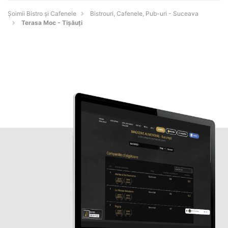
Șoimii Bistro și Cafenele
Bistrouri, Cafenele, Pub-uri - Suceava
Terasa Moc - Tișăuți