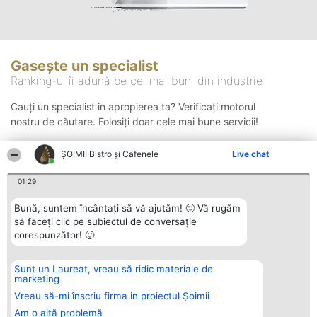
Gasește un specialist
Ranking-ul îi adună pe cei mai buni din industrie
Cauți un specialist in apropierea ta? Verificați motorul
nostru de căutare. Folosiți doar cele mai bune servicii!
ȘOIMII Bistro și Cafenele
Live chat
Căutare
01:29
Bună, suntem încântați să vă ajutăm! 🙂 Vă rugăm
să faceți clic pe subiectul de conversație
corespunzător! 🙂
Sunt un Laureat, vreau să ridic materiale de
Organizator Ranking
Plebiscyt
Contact
marketing
BRIGHT SOLUTIONS BR SRL
Câștigătorii
Contact
Aleea Timisul De Sus 2 Bl. A30
Lista Tuturor
Vreau să-mi înscriu firma in proiectul Șoimii
Sc. A Et. 4 Ap. 13 Cod 061952
Laureaților
Am o altă problemă
București
Reguli