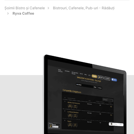
Șoimii Bistro și Cafenele
Bistrouri, Cafenele, Pub-uri - Rădăuţi
Ryva Coffee