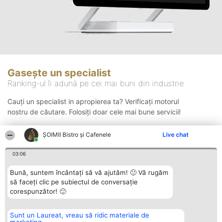
Gasește un specialist
Ranking-ul îi adună pe cei mai buni din industrie
Cauți un specialist in apropierea ta? Verificați motorul
nostru de căutare. Folosiți doar cele mai bune servicii!
ȘOIMII Bistro și Cafenele
Live chat
Căutare
03:06
Bună, suntem încântați să vă ajutăm! 🙂 Vă rugăm
să faceți clic pe subiectul de conversație
corespunzător! 🙂
Sunt un Laureat, vreau să ridic materiale de
Organizator Ranking
Plebiscyt
Contact