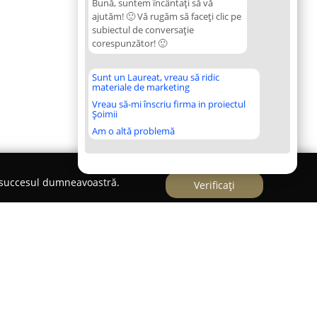
Bună, suntem încântați să vă
ajutăm! 🙂 Vă rugăm să faceți clic pe
subiectul de conversație
corespunzător! 🙂
Sunt un Laureat, vreau să ridic
materiale de marketing
Vreau să-mi înscriu firma in proiectul
Șoimii
Am o altă problemă
e succesul dumneavoastră.
Verificați