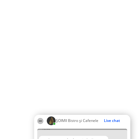
ȘOIMII Bistro și Cafenele
Live chat
16:40