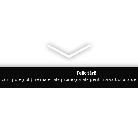
Felicitări!
ți cum puteți obține materiale promoționale pentru a vă bucura d
b-uri - Odorheiu Secuiesc
Barbara Party Bistro