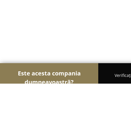
Este acesta compania
Verifica
dumneavoastră?
Șoimii Bistro și Cafenele
Bistrouri, Cafenele, Pu
Barbara Party Bistro