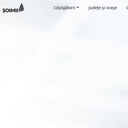
Câștigătorii
Județe și orașe