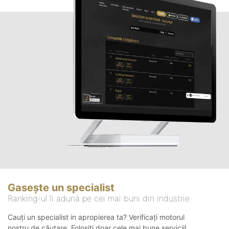
Gasește un specialist
Ranking-ul îi adună pe cei mai buni din industrie
Cauți un specialist in apropierea ta? Verificați motorul
nostru de căutare. Folosiți doar cele mai bune servicii!