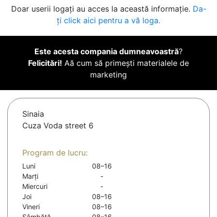
Doar userii logați au acces la această informație.
Da-
ți click aici pentru a vă loga.
Este acesta compania dumneavoastră
?
Felicitări!
Aă cum să primești materialele de
marketing
Sinaia
Cuza Voda street 6
Program de lucru:
Luni
08–16
Marți
-
Miercuri
-
Joi
08–16
Vineri
08–16
Sâmbătă
08–16