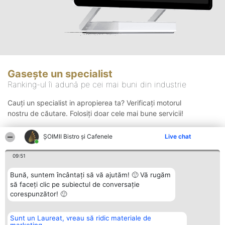
Gasește un specialist
Ranking-ul îi adună pe cei mai buni din industrie
Cauți un specialist in apropierea ta? Verificați motorul
nostru de căutare. Folosiți doar cele mai bune servicii!
ȘOIMII Bistro și Cafenele
Live chat
Căutare
09:51
Bună, suntem încântați să vă ajutăm! 🙂 Vă rugăm
să faceți clic pe subiectul de conversație
corespunzător! 🙂
Sunt un Laureat, vreau să ridic materiale de
Organizator Ranking
Plebiscyt
Contact