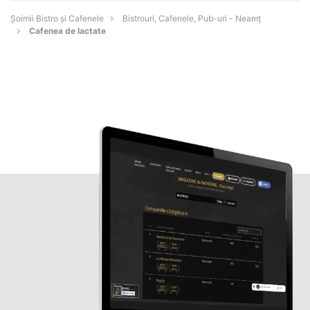
Șoimii Bistro și Cafenele
Bistrouri, Cafenele, Pub-uri - Neamţ
Cafenea de lactate