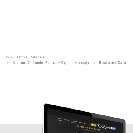
Șoimii Bistro și Cafenele
Bistrouri, Cafenele, Pub-uri - Sighetu Marmaţiei
Boulevard Cafe