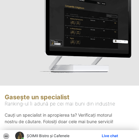
Gasește un specialist
Ranking-ul îi adună pe cei mai buni din industrie
Cauți un specialist in apropierea ta? Verificați motorul
nostru de căutare. Folosiți doar cele mai bune servicii!
ȘOIMII Bistro și Cafenele
Live chat