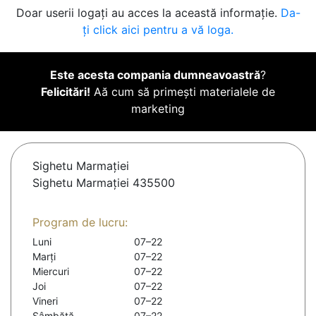
Doar userii logați au acces la această informație.
Da-
ți click aici pentru a vă loga.
Este acesta compania dumneavoastră
?
Felicitări!
Aă cum să primești materialele de
marketing
Sighetu Marmaţiei
Sighetu Marmației 435500
Program de lucru:
Luni
07–22
Marți
07–22
Miercuri
07–22
Joi
07–22
Vineri
07–22
Sâmbătă
07–22