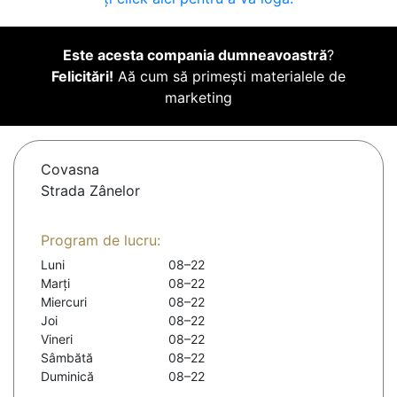
Este acesta compania dumneavoastră
?
Felicitări!
Aă cum să primești materialele de
marketing
Covasna
Strada Zânelor
Program de lucru:
Luni
08–22
Marți
08–22
Miercuri
08–22
Joi
08–22
Vineri
08–22
Sâmbătă
08–22
Duminică
08–22