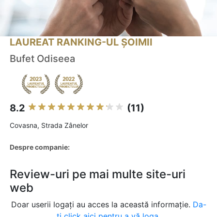
LAUREAT RANKING-UL ȘOIMII
Bufet Odiseea
8.2
(11)
Covasna, Strada Zânelor
Despre companie:
Review-uri pe mai multe site-uri
web
Doar userii logați au acces la această informație.
Da-
ți click aici pentru a vă loga.