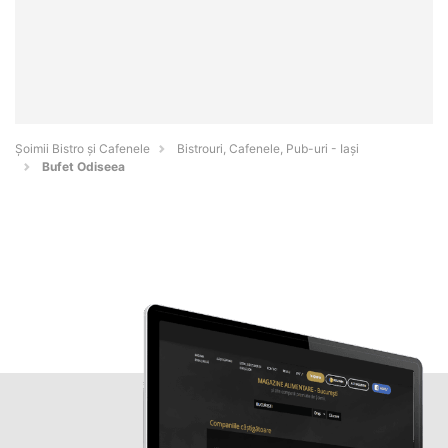
Șoimii Bistro și Cafenele
Bistrouri, Cafenele, Pub-uri - Iaşi
Bufet Odiseea