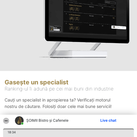
Gasește un specialist
Ranking-ul îi adună pe cei mai buni din industrie
Cauți un specialist in apropierea ta? Verificați motorul
nostru de căutare. Folosiți doar cele mai bune servicii!
ȘOIMII Bistro și Cafenele
Live chat
Căutare
18:34