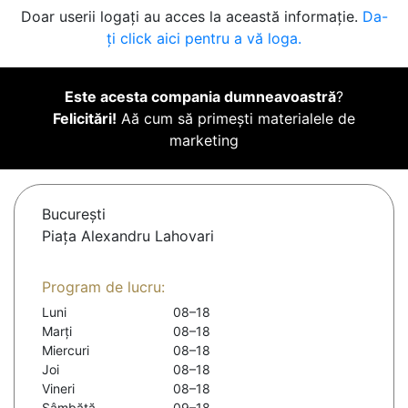
Doar userii logați au acces la această informație.
Da-
ți click aici pentru a vă loga.
Este acesta compania dumneavoastră
?
Felicitări!
Aă cum să primești materialele de
marketing
Bucureşti
Piața Alexandru Lahovari
Program de lucru:
Luni
08–18
Marți
08–18
Miercuri
08–18
Joi
08–18
Vineri
08–18
Sâmbătă
09–18