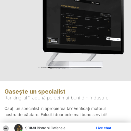
Gasește un specialist
Ranking-ul îi adună pe cei mai buni din industrie
Cauți un specialist in apropierea ta? Verificați motorul
nostru de căutare. Folosiți doar cele mai bune servicii!
ȘOIMII Bistro și Cafenele
Live chat