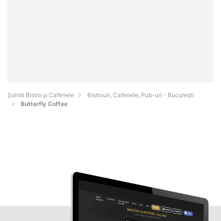
Șoimii Bistro și Cafenele
Bistrouri, Cafenele, Pub-uri - Bucureşti
Butterfly Coffee