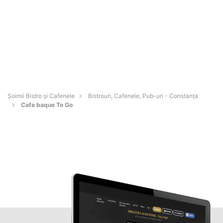
Șoimii Bistro și Cafenele
Bistrouri, Cafenele, Pub-uri - Constanţa
Cafe baque To Go