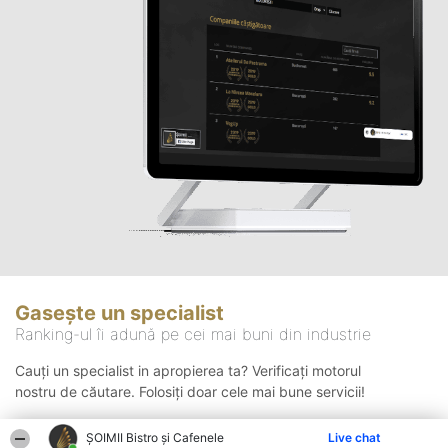
Gasește un specialist
Ranking-ul îi adună pe cei mai buni din industrie
Cauți un specialist in apropierea ta? Verificați motorul
nostru de căutare. Folosiți doar cele mai bune servicii!
ȘOIMII Bistro și Cafenele
Live chat