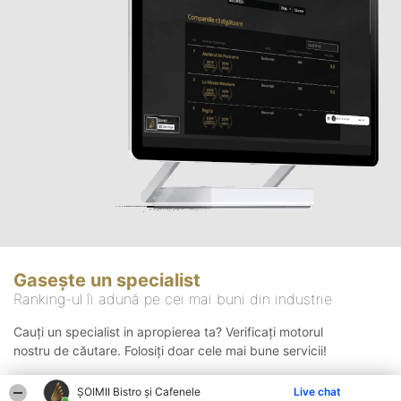
Gasește un specialist
Ranking-ul îi adună pe cei mai buni din industrie
Cauți un specialist in apropierea ta? Verificați motorul
nostru de căutare. Folosiți doar cele mai bune servicii!
ȘOIMII Bistro și Cafenele
Live chat