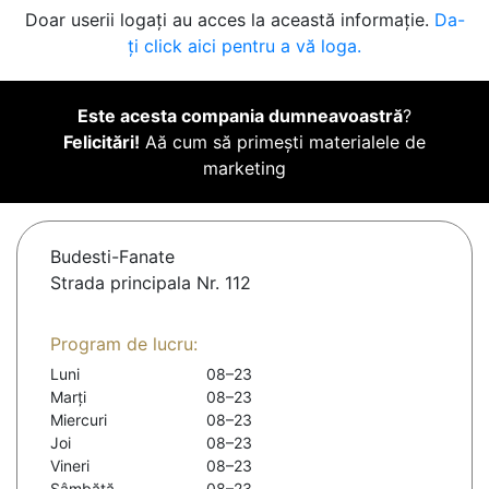
Doar userii logați au acces la această informație.
Da-
ți click aici pentru a vă loga.
Este acesta compania dumneavoastră
?
Felicitări!
Aă cum să primești materialele de
marketing
Budesti-Fanate
Strada principala Nr. 112
Program de lucru:
Luni
08–23
Marți
08–23
Miercuri
08–23
Joi
08–23
Vineri
08–23
Sâmbătă
08–23