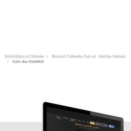
Șoimii Bistro și Cafenele
Bistrouri, Cafenele, Pub-uri - Bistriţa-Năsăud
Cafe-Bar DIANIKO