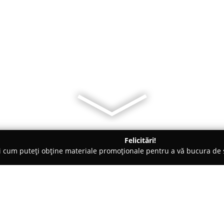
Felicitări!
ți cum puteți obține materiale promoționale pentru a vă bucura d
-uri - Oneşti
Cafe Milano