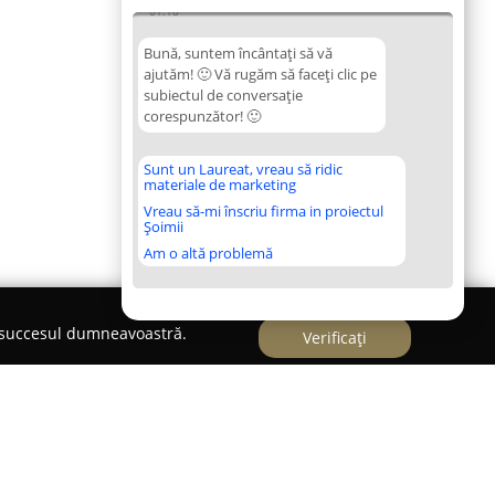
01:18
Bună, suntem încântați să vă
ajutăm! 🙂 Vă rugăm să faceți clic pe
subiectul de conversație
corespunzător! 🙂
Sunt un Laureat, vreau să ridic
materiale de marketing
Vreau să-mi înscriu firma in proiectul
Șoimii
Am o altă problemă
e succesul dumneavoastră.
Verificați