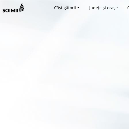
Câștigătorii
Județe și orașe