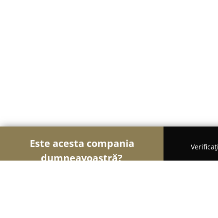
Este acesta compania
Verifica
dumneavoastră?
Șoimii Bistro și Cafenele
Bistrouri, Cafenele, Pub