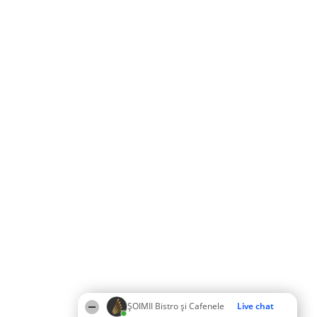
ȘOIMII Bistro și Cafenele
Live chat