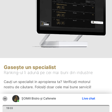
Gasește un specialist
Ranking-ul îi adună pe cei mai buni din industrie
Cauți un specialist in apropierea ta? Verificați motorul
nostru de căutare. Folosiți doar cele mai bune servicii!
ȘOIMII Bistro și Cafenele
Live chat
Căutare
19:03