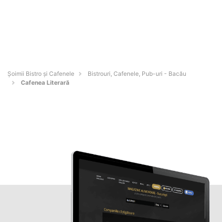
Șoimii Bistro și Cafenele
Bistrouri, Cafenele, Pub-uri - Bacău
Cafenea Literară