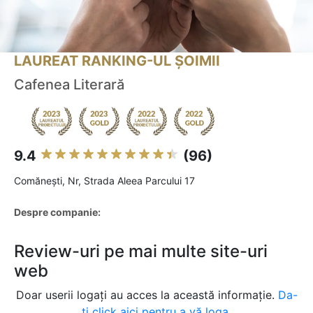
LAUREAT RANKING-UL ȘOIMII
Cafenea Literară
9.4
(96)
Comăneşti, Nr, Strada Aleea Parcului 17
Despre companie:
Review-uri pe mai multe site-uri
web
Doar userii logați au acces la această informație.
Da-
ți click aici pentru a vă loga.