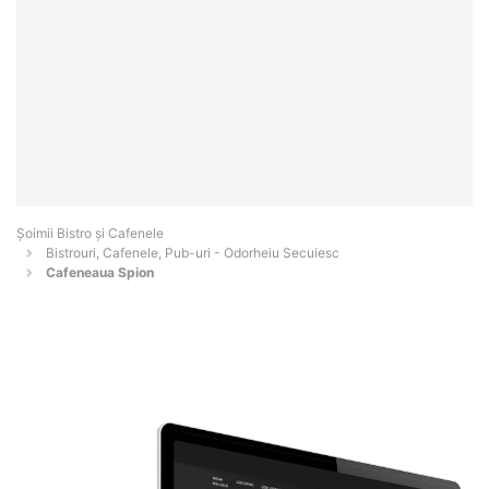
Șoimii Bistro și Cafenele
Bistrouri, Cafenele, Pub-uri - Odorheiu Secuiesc
Cafeneaua Spion