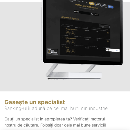
Gasește un specialist
Ranking-ul îi adună pe cei mai buni din industrie
Cauți un specialist in apropierea ta? Verificați motorul
nostru de căutare. Folosiți doar cele mai bune servicii!