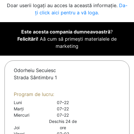
Doar userii logați au acces la această informație.
Da-
ți click aici pentru a vă loga.
Este acesta compania dumneavoastră
?
Felicitări!
Aă cum să primești materialele de
marketing
Odorheiu Secuiesc
Strada Sântimbru 1
Program de lucru:
Luni
07–22
Marți
07–22
Miercuri
07–22
Deschis 24 de
Joi
ore
Vineri
07–02