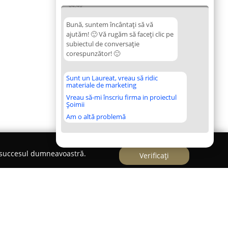
04:46
Bună, suntem încântați să vă
ajutăm! 🙂 Vă rugăm să faceți clic pe
subiectul de conversație
corespunzător! 🙂
Sunt un Laureat, vreau să ridic
materiale de marketing
Vreau să-mi înscriu firma in proiectul
Șoimii
Am o altă problemă
e succesul dumneavoastră.
Verificați