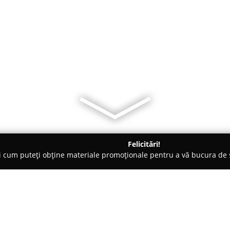
Felicitări!
ți cum puteți obține materiale promoționale pentru a vă bucura d
b-uri - Suceava
Sakura - Cafenea & Ceainarie