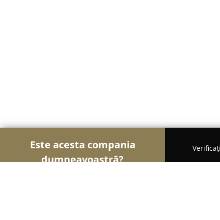
Este acesta compania
Verifica
dumneavoastră?
Șoimii Bistro și Cafenele
Bistrouri, Cafenele, Pu