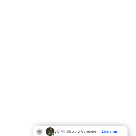
ȘOIMII Bistro și Cafenele
Live chat