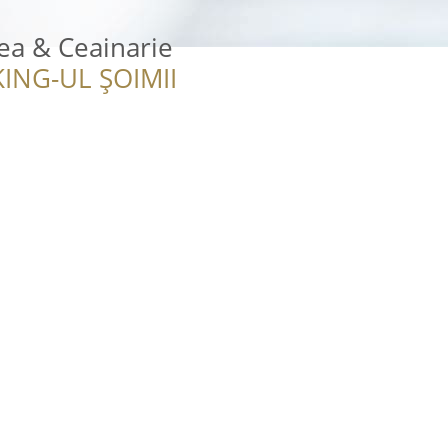
ea & Ceainarie
ING-UL ȘOIMII