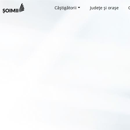
Câștigătorii
Județe și orașe