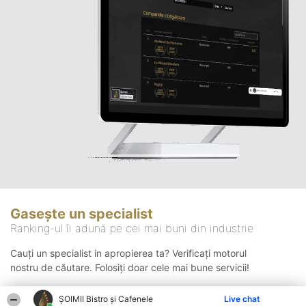
Gasește un specialist
Ranking-ul îi adună pe cei mai buni din industrie
Cauți un specialist in apropierea ta? Verificați motorul
nostru de căutare. Folosiți doar cele mai bune servicii!
ȘOIMII Bistro și Cafenele
Live chat