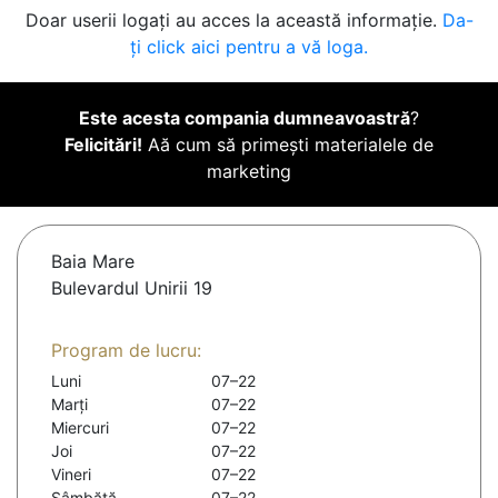
Doar userii logați au acces la această informație.
Da-
ți click aici pentru a vă loga.
Este acesta compania dumneavoastră
?
Felicitări!
Aă cum să primești materialele de
marketing
Baia Mare
Bulevardul Unirii 19
Program de lucru:
Luni
07–22
Marți
07–22
Miercuri
07–22
Joi
07–22
Vineri
07–22
Sâmbătă
07–22