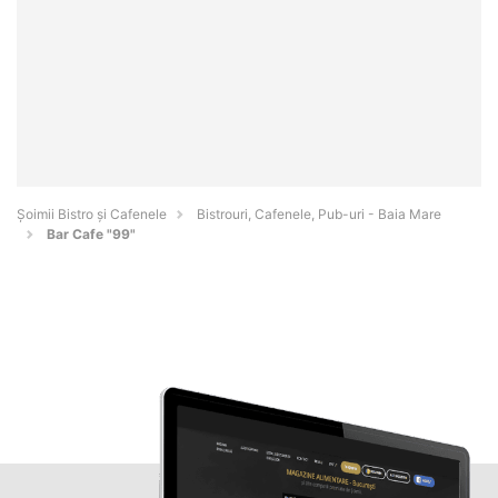
Șoimii Bistro și Cafenele
Bistrouri, Cafenele, Pub-uri - Baia Mare
Bar Cafe "99"