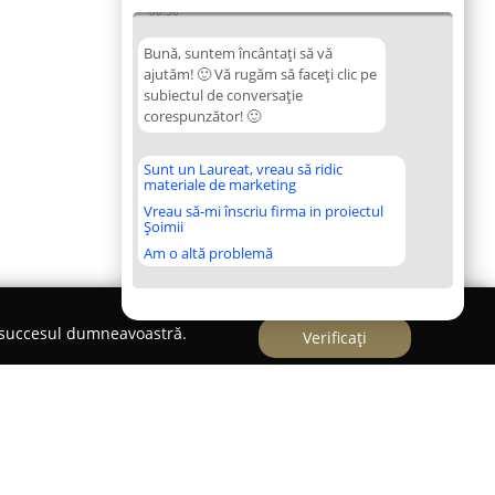
08:56
Bună, suntem încântați să vă
ajutăm! 🙂 Vă rugăm să faceți clic pe
subiectul de conversație
corespunzător! 🙂
Sunt un Laureat, vreau să ridic
materiale de marketing
Vreau să-mi înscriu firma in proiectul
Șoimii
Am o altă problemă
e succesul dumneavoastră.
Verificați