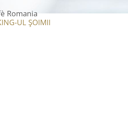
fè Romania
ING-UL ȘOIMII