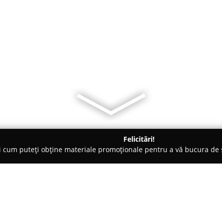
Felicitări!
ți cum puteți obține materiale promoționale pentru a vă bucura d
-uri - Bucureşti
Costadoro Caffè Romania