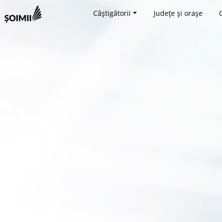
Câștigătorii
Județe și orașe