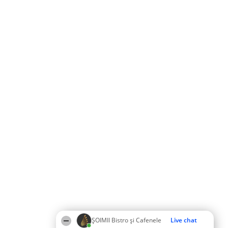
ȘOIMII Bistro și Cafenele
Live chat