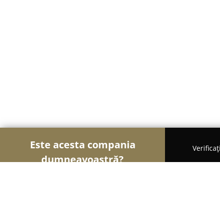
Este acesta compania
Verifica
dumneavoastră?
Șoimii Bistro și Cafenele
Bistrouri, Cafenele, Pub