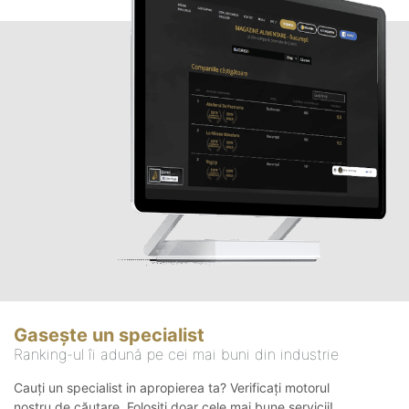
Gasește un specialist
Ranking-ul îi adună pe cei mai buni din industrie
Cauți un specialist in apropierea ta? Verificați motorul
nostru de căutare. Folosiți doar cele mai bune servicii!