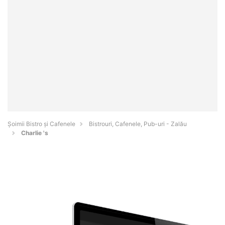
Șoimii Bistro și Cafenele
Bistrouri, Cafenele, Pub-uri - Zalău
Charlie 's