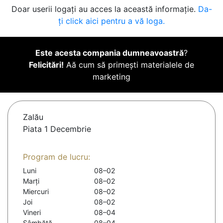
Doar userii logați au acces la această informație.
Da-
ți click aici pentru a vă loga.
Este acesta compania dumneavoastră
?
Felicitări!
Aă cum să primești materialele de
marketing
Zalău
Piata 1 Decembrie
Program de lucru:
Luni
08–02
Marți
08–02
Miercuri
08–02
Joi
08–02
Vineri
08–04
Sâmbătă
08–04