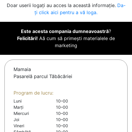
Doar userii logați au acces la această informație.
Da-
ți click aici pentru a vă loga.
Este acesta compania dumneavoastră
?
Felicitări!
Aă cum să primești materialele de
marketing
Mamaia
Pasarelă parcul Tăbăcăriei
Program de lucru:
Luni
10–00
Marți
10–00
Miercuri
10–00
Joi
10–00
Vineri
10–00
Sâmbătă
10–00