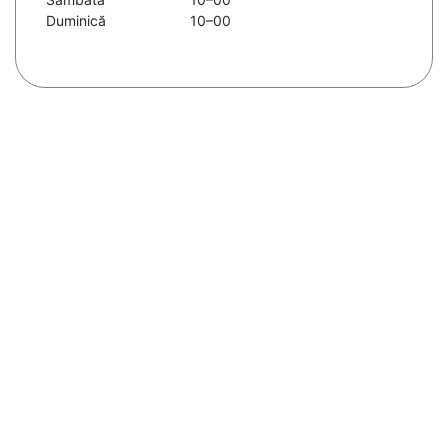
Duminică
10–00