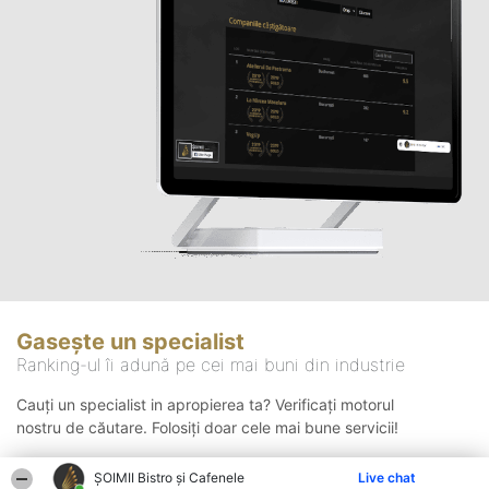
Gasește un specialist
Ranking-ul îi adună pe cei mai buni din industrie
Cauți un specialist in apropierea ta? Verificați motorul
nostru de căutare. Folosiți doar cele mai bune servicii!
ȘOIMII Bistro și Cafenele
Live chat