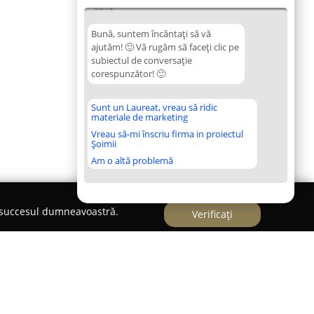
03:12
Bună, suntem încântați să vă
ajutăm! 🙂 Vă rugăm să faceți clic pe
subiectul de conversație
corespunzător! 🙂
Sunt un Laureat, vreau să ridic
materiale de marketing
Vreau să-mi înscriu firma in proiectul
Șoimii
Am o altă problemă
e succesul dumneavoastră.
Verificați