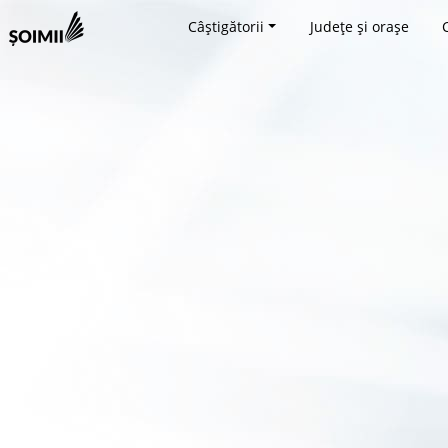
Câștigătorii
Județe și orașe