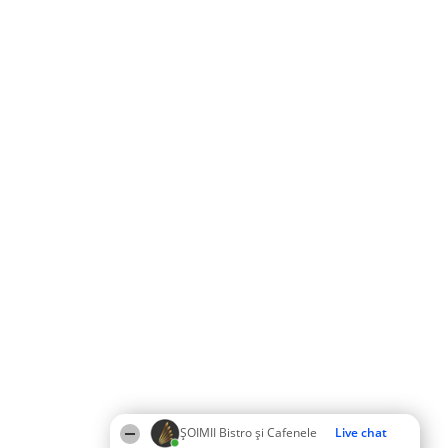
ȘOIMII Bistro și Cafenele
Live chat