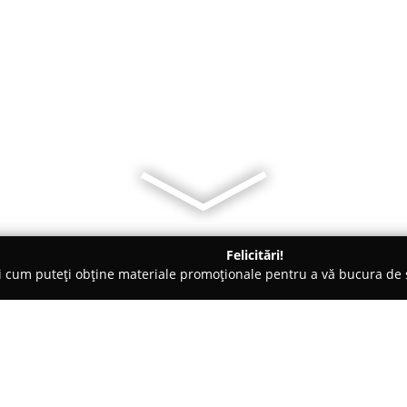
Felicitări!
ți cum puteți obține materiale promoționale pentru a vă bucura d
b-uri - Vladimirescu
Lele Mora Caffè River Bet Metropolis