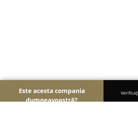
Este acesta compania
Verifica
dumneavoastră?
Șoimii Bistro și Cafenele
Bistrouri, Cafenele, Pu