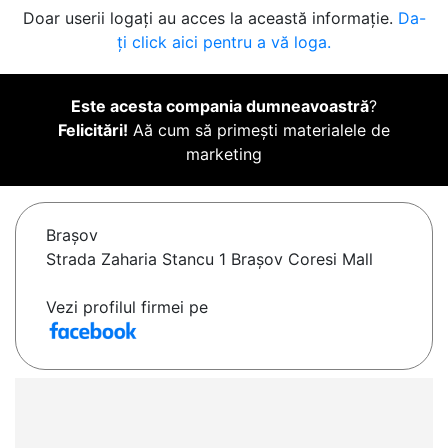
Doar userii logați au acces la această informație.
Da-
ți click aici pentru a vă loga.
Este acesta compania dumneavoastră
?
Felicitări!
Aă cum să primești materialele de
marketing
Braşov
Strada Zaharia Stancu 1 Brașov Coresi Mall
Vezi profilul firmei pe