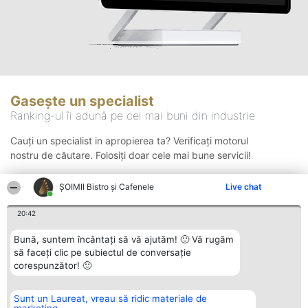
Gasește un specialist
Ranking-ul îi adună pe cei mai buni din industrie
Cauți un specialist in apropierea ta? Verificați motorul
nostru de căutare. Folosiți doar cele mai bune servicii!
ȘOIMII Bistro și Cafenele
Live chat
Căutare
20:42
Bună, suntem încântați să vă ajutăm! 🙂 Vă rugăm
să faceți clic pe subiectul de conversație
corespunzător! 🙂
Sunt un Laureat, vreau să ridic materiale de
Organizator Ranking
Plebiscyt
Contact