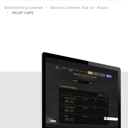
Șoimii Bistro și Cafenele
Bistrouri, Cafenele, Pub-uri - Braşov
ENJOY CAFE