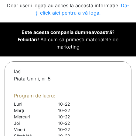
Doar userii logați au acces la această informație.
Da-
ți click aici pentru a vă loga.
Este acesta compania dumneavoastră
?
Felicitări!
Aă cum să primești materialele de
marketing
Iaşi
Piata Unirii, nr 5
Program de lucru:
Luni
10–22
Marți
10–22
Miercuri
10–22
Joi
10–22
Vineri
10–22
Sâmbătă
10–22