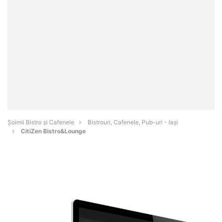
Șoimii Bistro și Cafenele
Bistrouri, Cafenele, Pub-uri - Iaşi
CitiZen Bistro&Lounge