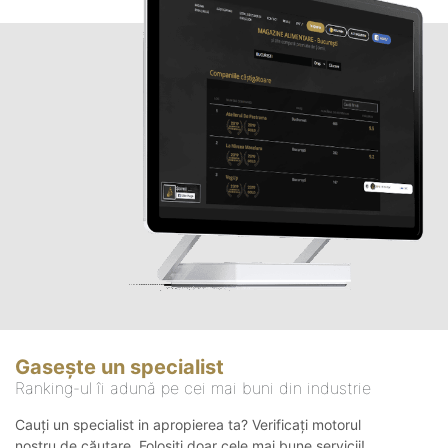
Gasește un specialist
Ranking-ul îi adună pe cei mai buni din industrie
Cauți un specialist in apropierea ta? Verificați motorul
nostru de căutare. Folosiți doar cele mai bune servicii!