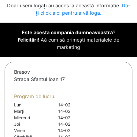
Doar userii logați au acces la această informație.
Da-
ți click aici pentru a vă loga.
Este acesta compania dumneavoastră
?
Felicitări!
Aă cum să primești materialele de
marketing
Braşov
Strada Sfantul Ioan 17
Program de lucru:
Luni
14–02
Marți
14–02
Miercuri
14–02
Joi
14–02
Vineri
14–02
Sâmbătă
14–02