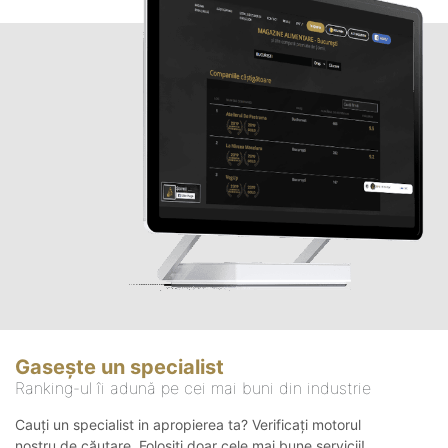
Gasește un specialist
Ranking-ul îi adună pe cei mai buni din industrie
Cauți un specialist in apropierea ta? Verificați motorul
nostru de căutare. Folosiți doar cele mai bune servicii!