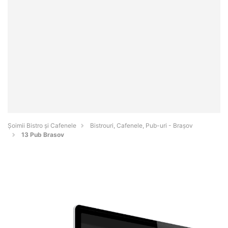
Șoimii Bistro și Cafenele
Bistrouri, Cafenele, Pub-uri - Braşov
13 Pub Brasov