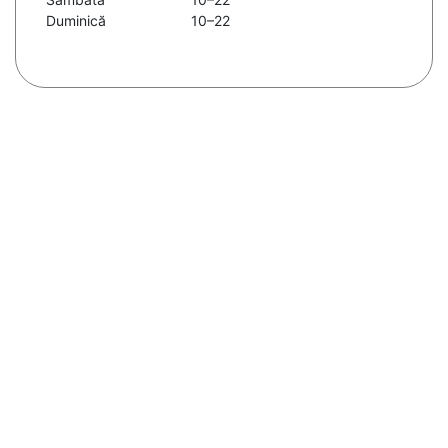
Duminică
10–22