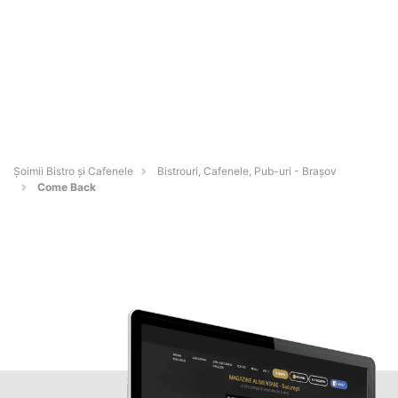
Șoimii Bistro și Cafenele
Bistrouri, Cafenele, Pub-uri - Braşov
Come Back