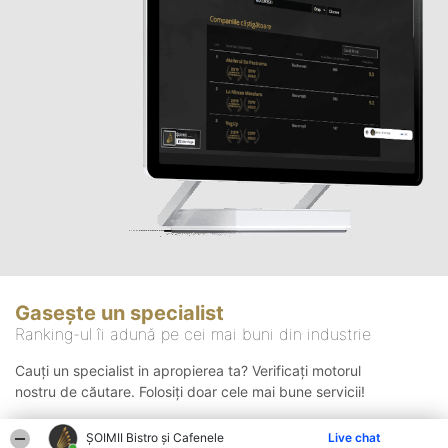
Gasește un specialist
Ranking-ul îi adună pe cei mai buni din industrie
Cauți un specialist in apropierea ta? Verificați motorul
nostru de căutare. Folosiți doar cele mai bune servicii!
ȘOIMII Bistro și Cafenele
Live chat