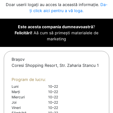
Doar userii logați au acces la această informație.
Da-
ți click aici pentru a vă loga.
Este acesta compania dumneavoastră
?
Felicitări!
Aă cum să primești materialele de
marketing
Braşov
Coresi Shopping Resort, Str. Zaharia Stancu 1
Program de lucru:
Luni
10–22
Marți
10–22
Miercuri
10–22
Joi
10–22
Vineri
10–22
Sâmbătă
10–22