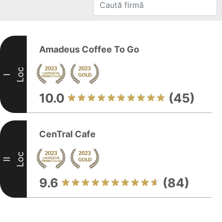
Amadeus Coffee To Go
Loc
I
10.0
(45)
CenTral Cafe
Loc
II
9.6
(84)