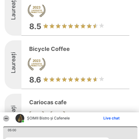
Laureați
8.5
Bicycle Coffee
Laureați
8.6
Cariocas cafe
Laureați
ȘOIMII Bistro și Cafenele
Live chat
05:00
9.6