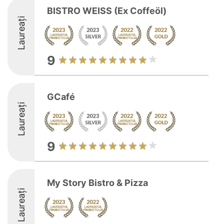
BISTRO WEISS (Ex Coffeöl)
Laureați
9
GCafé
Laureați
9
My Story Bistro & Pizza
Laureați