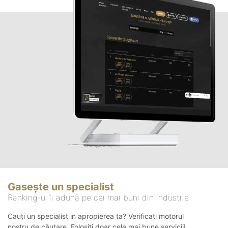
Gasește un specialist
Ranking-ul îi adună pe cei mai buni din industrie
Cauți un specialist in apropierea ta? Verificați motorul
nostru de căutare. Folosiți doar cele mai bune servicii!