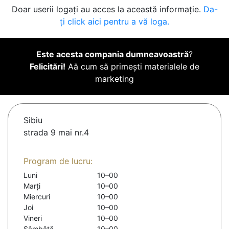
Doar userii logați au acces la această informație.
Da-
ți click aici pentru a vă loga.
Este acesta compania dumneavoastră
?
Felicitări!
Aă cum să primești materialele de
marketing
Sibiu
strada 9 mai nr.4
Program de lucru:
Luni
10–00
Marți
10–00
Miercuri
10–00
Joi
10–00
Vineri
10–00
Sâmbătă
10–00