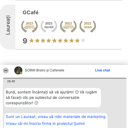
GCafé
Laureați
9
ȘOIMII Bistro și Cafenele
Live chat
Alte firme din zonă
08:49
Bună, suntem încântați să vă ajutăm! 🙂 Vă rugăm
să faceți clic pe subiectul de conversație
Organizator Ranking
Plebiscyt
Contact
corespunzător! 🙂
BRIGHT SOLUTIONS BR SRL
Câștigătorii
Contact
Aleea Timisul De Sus 2 Bl. A30
Lista Tuturor
Sc. A Et. 4 Ap. 13 Cod 061952
Laureaților
București
Reguli
Sunt un Laureat, vreau să ridic materiale de marketing
CUI 36737675
Statut
Vreau să-mi înscriu firma in proiectul Șoimii
tel: +40 770 990 492
Politica de