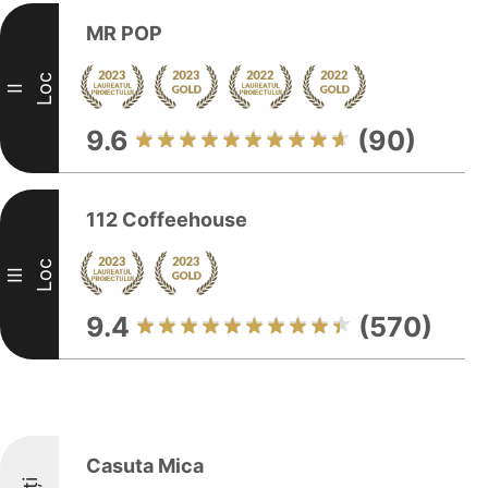
MR POP
Loc
II
9.6
(90)
112 Coffeehouse
Loc
III
9.4
(570)
Casuta Mica