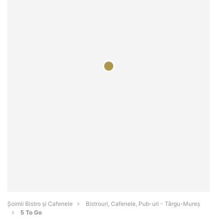
Șoimii Bistro și Cafenele
Bistrouri, Cafenele, Pub-uri - Târgu-Mureş
5 To Go