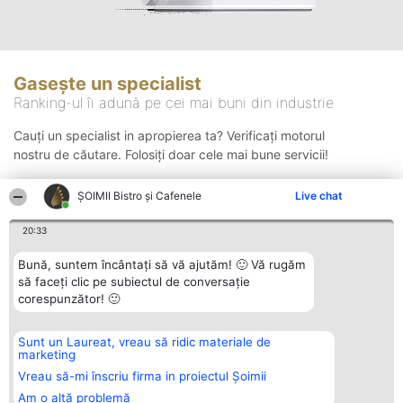
Gasește un specialist
Ranking-ul îi adună pe cei mai buni din industrie
Cauți un specialist in apropierea ta? Verificați motorul
nostru de căutare. Folosiți doar cele mai bune servicii!
ȘOIMII Bistro și Cafenele
Live chat
Căutare
20:33
Bună, suntem încântați să vă ajutăm! 🙂 Vă rugăm
să faceți clic pe subiectul de conversație
corespunzător! 🙂
Sunt un Laureat, vreau să ridic materiale de
Organizator Ranking
Plebiscyt
Contact
marketing
BRIGHT SOLUTIONS BR SRL
Câștigătorii
Contact
Aleea Timisul De Sus 2 Bl. A30
Lista Tuturor
Vreau să-mi înscriu firma in proiectul Șoimii
Sc. A Et. 4 Ap. 13 Cod 061952
Laureaților
Am o altă problemă
București
Reguli