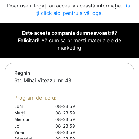
Doar userii logați au acces la această informație.
Da-
ți click aici pentru a vă loga.
Este acesta compania dumneavoastră
?
Felicitări!
Aă cum să primești materialele de
marketing
Reghin
Str. Mihai Viteazu, nr. 43
Program de lucru:
Luni
08–23:59
Marți
08–23:59
Miercuri
08–23:59
Joi
08–23:59
Vineri
08–23:59
Sâmbătă
08–23:59