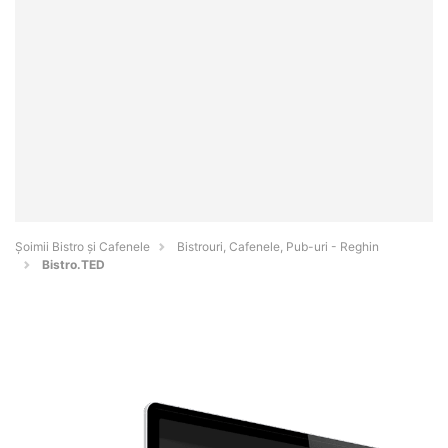
Șoimii Bistro și Cafenele
Bistrouri, Cafenele, Pub-uri - Reghin
Bistro.TED