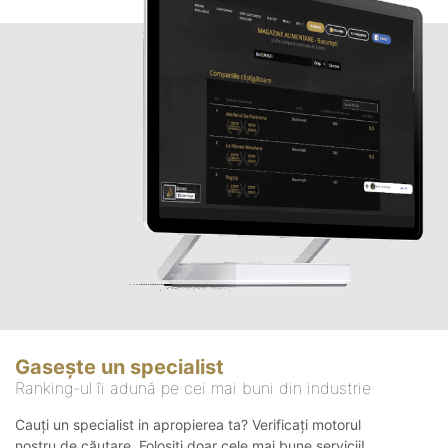
Gasește un specialist
Ranking-ul îi adună pe cei mai buni din industrie
Cauți un specialist in apropierea ta? Verificați motorul
nostru de căutare. Folosiți doar cele mai bune servicii!