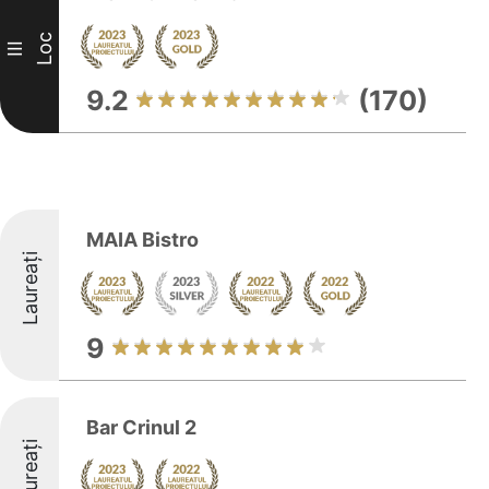
Loc
III
9.2
(170)
MAIA Bistro
Laureați
9
Bar Crinul 2
Laureați