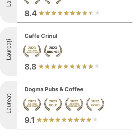
8.4
Caffe Crinul
Laureați
8.8
Dogma Pubs & Coffee
Laureați
9.1