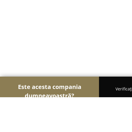
Este acesta compania
Verifica
dumneavoastră?
Șoimii Bistro și Cafenele
Bistrouri, Cafenele, Pub