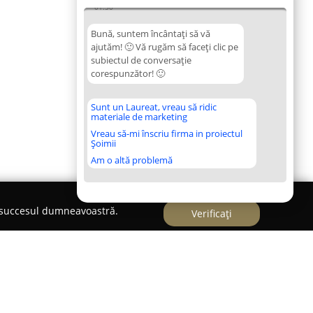
01:50
Bună, suntem încântați să vă
ajutăm! 🙂 Vă rugăm să faceți clic pe
subiectul de conversație
corespunzător! 🙂
Sunt un Laureat, vreau să ridic
materiale de marketing
Vreau să-mi înscriu firma in proiectul
Șoimii
Am o altă problemă
e succesul dumneavoastră.
Verificați