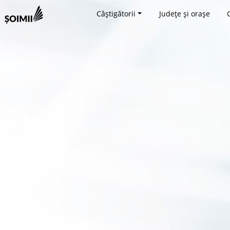
Câștigătorii
Județe și orașe