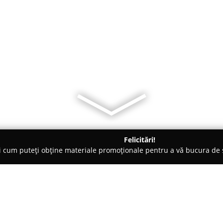
Felicitări!
ți cum puteți obține materiale promoționale pentru a vă bucura d
-uri - Sibiu
Cotton Terasă & Club