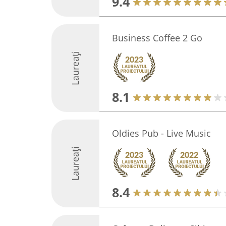
9.4
Business Coffee 2 Go
Laureați
8.1
Oldies Pub - Live Music
Laureați
8.4