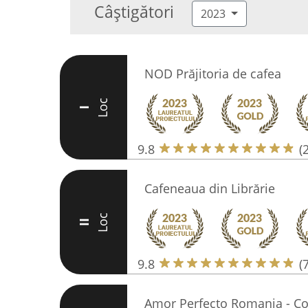
Câștigători
2023
NOD Prăjitoria de cafea
Loc
I
9.8
(
Cafeneaua din Librărie
Loc
II
9.8
(
Amor Perfecto Romania - Co