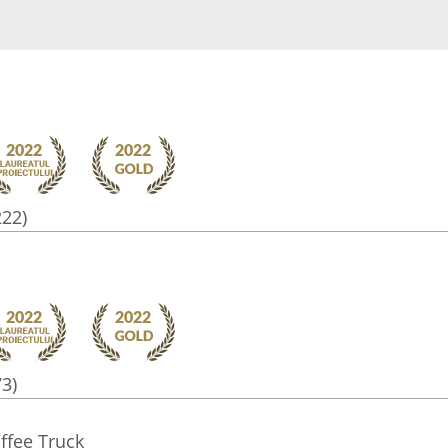
222)
73)
ffee Truck