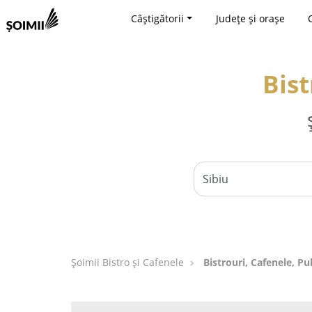
Câștigătorii
Județe și orașe
Bist
Șoimii Bistro și Cafenele
Bistrouri, Cafenele, Pub