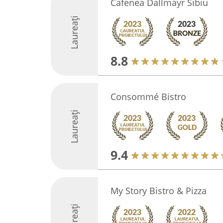
Cafenea Dallmayr Sibiu
Laureați
8.8
Consommé Bistro
Laureați
9.4
My Story Bistro & Pizza
Laureați