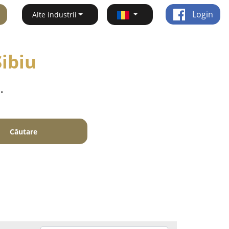
Login
Alte industrii
Sibiu
.
Căutare