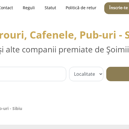
Contact
Reguli
Statut
Politică de retur
Înscrie-te
rouri, Cafenele, Pub-uri - 
și alte companii premiate de Șoimii
-uri - Sibiu