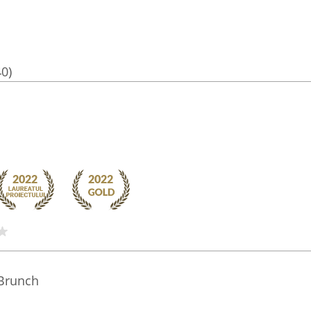
40)
 Brunch