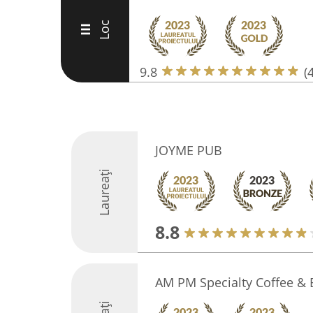
Loc
III
9.8
(
JOYME PUB
Laureați
8.8
AM PM Specialty Coffee &