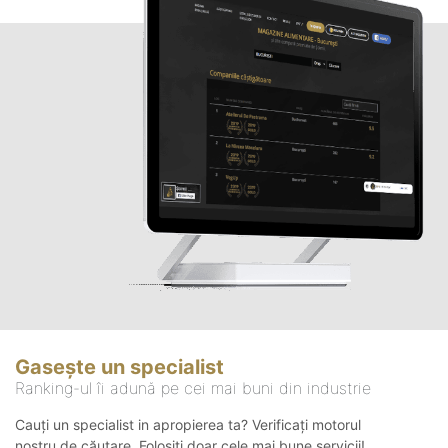
Gasește un specialist
Ranking-ul îi adună pe cei mai buni din industrie
Cauți un specialist in apropierea ta? Verificați motorul
nostru de căutare. Folosiți doar cele mai bune servicii!