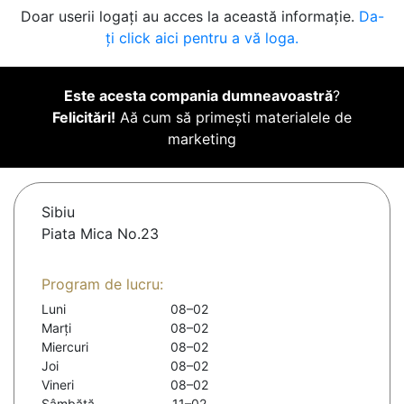
Doar userii logați au acces la această informație.
Da-
ți click aici pentru a vă loga.
Este acesta compania dumneavoastră
?
Felicitări!
Aă cum să primești materialele de
marketing
Sibiu
Piata Mica No.23
Program de lucru:
Luni
08–02
Marți
08–02
Miercuri
08–02
Joi
08–02
Vineri
08–02
Sâmbătă
11–02