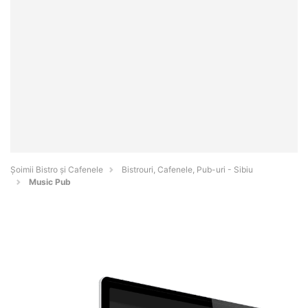
Șoimii Bistro și Cafenele
Bistrouri, Cafenele, Pub-uri - Sibiu
Music Pub