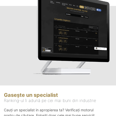
Gasește un specialist
Ranking-ul îi adună pe cei mai buni din industrie
Cauți un specialist in apropierea ta? Verificați motorul
nostru de căutare. Folosiți doar cele mai bune servicii!