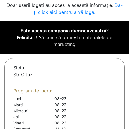
Doar userii logați au acces la această informație.
Da-
ți click aici pentru a vă loga.
Este acesta compania dumneavoastră
?
Felicitări!
Aă cum să primești materialele de
marketing
Sibiu
Str Oituz
Program de lucru:
Luni
08–23
Marți
08–23
Miercuri
08–23
Joi
08–23
Vineri
08–23
Sâmbătă
11–12