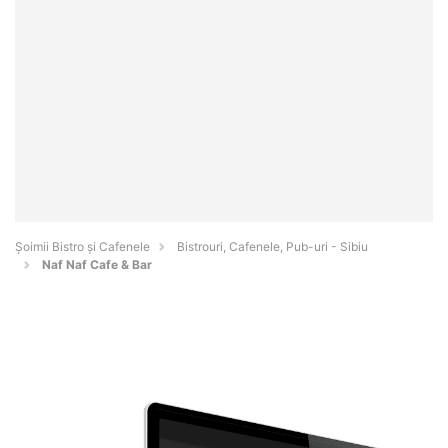
Șoimii Bistro și Cafenele
Bistrouri, Cafenele, Pub-uri - Sibiu
Naf Naf Cafe & Bar