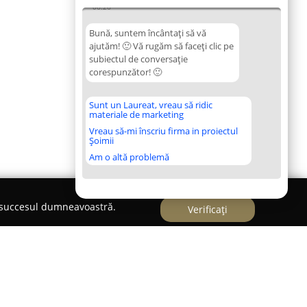
06:26
Bună, suntem încântați să vă
ajutăm! 🙂 Vă rugăm să faceți clic pe
subiectul de conversație
corespunzător! 🙂
Sunt un Laureat, vreau să ridic
materiale de marketing
Vreau să-mi înscriu firma in proiectul
Șoimii
Am o altă problemă
e succesul dumneavoastră.
Verificați