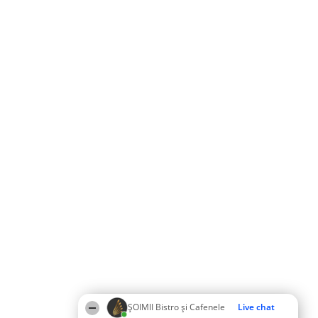
ȘOIMII Bistro și Cafenele
Live chat