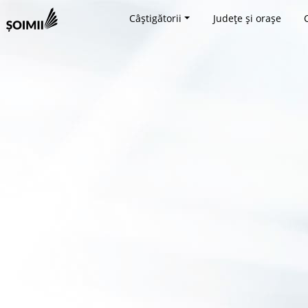
Câștigătorii
Județe și orașe