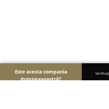
Este acesta compania
Verifica
dumneavoastră?
Șoimii Bistro și Cafenele
Bistrouri, Cafenele, Pu