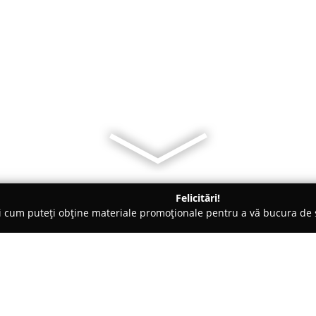
Felicitări!
ți cum puteți obține materiale promoționale pentru a vă bucura d
b-uri - Cluj-Napoca
Olivo Bistro