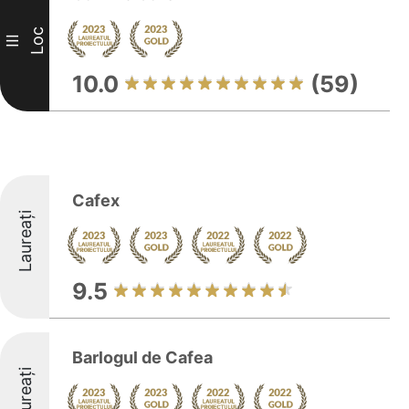
Loc
III
10.0
(59)
Cafex
Laureați
9.5
Barlogul de Cafea
Laureați