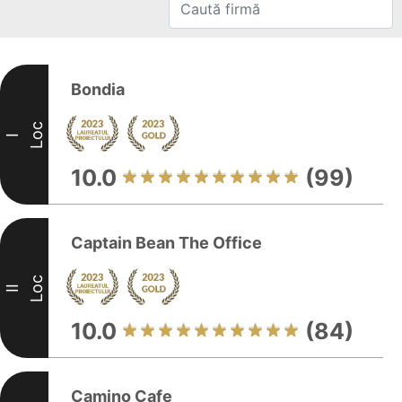
Bondia
Loc
I
10.0
(99)
Captain Bean The Office
Loc
II
10.0
(84)
Camino Cafe