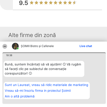
9.5
Alte firme din zonă
ȘOIMII Bistro și Cafenele
Live chat
Organizator Ranking
Plebiscyt
Contact
BRIGHT SOLUTIONS BR SRL
Câștigătorii
Contact
18:38
Aleea Timisul De Sus 2 Bl. A30
Lista Tuturor
Sc. A Et. 4 Ap. 13 Cod 061952
Laureaților
Bună, suntem încântați să vă ajutăm! 🙂 Vă rugăm
București
Reguli
să faceți clic pe subiectul de conversație
CUI 36737675
Statut
tel: +40 770 990 492
Politica de
corespunzător! 🙂
confidențialitate
Sunt un Laureat, vreau să ridic materiale de marketing
Vreau să-mi înscriu firma in proiectul Șoimii
Am o altă problemă