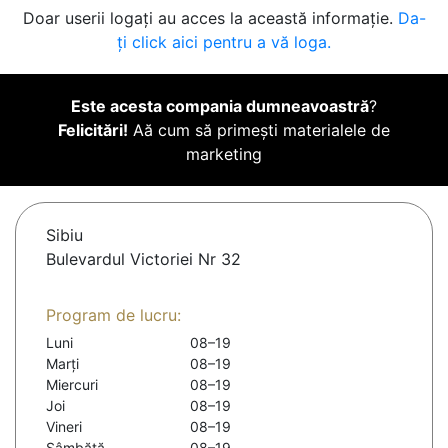
Doar userii logați au acces la această informație.
Da-
ți click aici pentru a vă loga.
Este acesta compania dumneavoastră
?
Felicitări!
Aă cum să primești materialele de
marketing
Sibiu
Bulevardul Victoriei Nr 32
Program de lucru:
Luni
08–19
Marți
08–19
Miercuri
08–19
Joi
08–19
Vineri
08–19
Sâmbătă
08–19