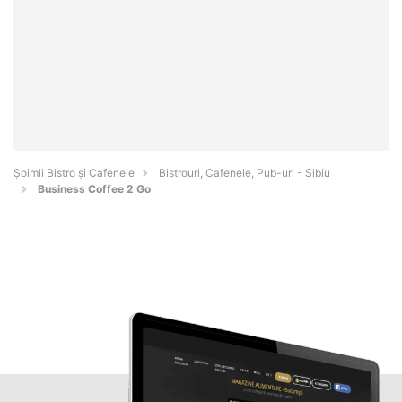
Șoimii Bistro și Cafenele
Bistrouri, Cafenele, Pub-uri - Sibiu
Business Coffee 2 Go