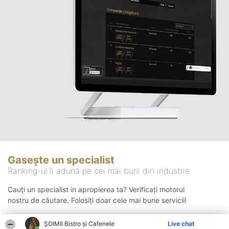
Gasește un specialist
Ranking-ul îi adună pe cei mai buni din industrie
Cauți un specialist in apropierea ta? Verificați motorul
nostru de căutare. Folosiți doar cele mai bune servicii!
ȘOIMII Bistro și Cafenele
Live chat