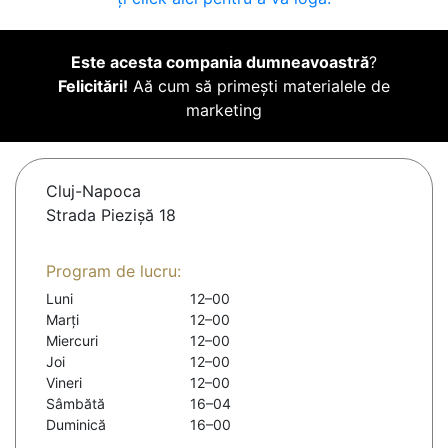
Este acesta compania dumneavoastră
?
Felicitări!
Aă cum să primești materialele de
marketing
Cluj-Napoca
Strada Piezișă 18
Program de lucru:
Luni
12–00
Marți
12–00
Miercuri
12–00
Joi
12–00
Vineri
12–00
Sâmbătă
16–04
Duminică
16–00