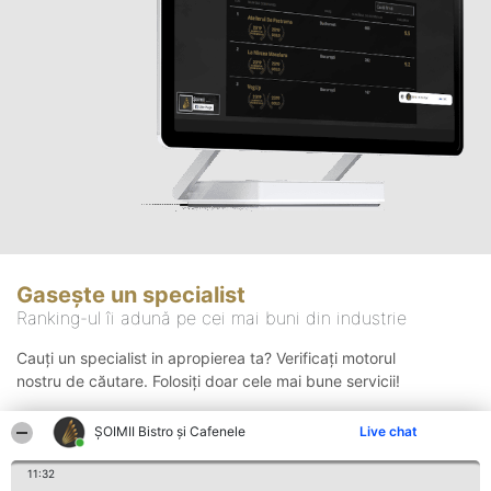
Gasește un specialist
Ranking-ul îi adună pe cei mai buni din industrie
Cauți un specialist in apropierea ta? Verificați motorul
nostru de căutare. Folosiți doar cele mai bune servicii!
ȘOIMII Bistro și Cafenele
Live chat
Căutare
11:32