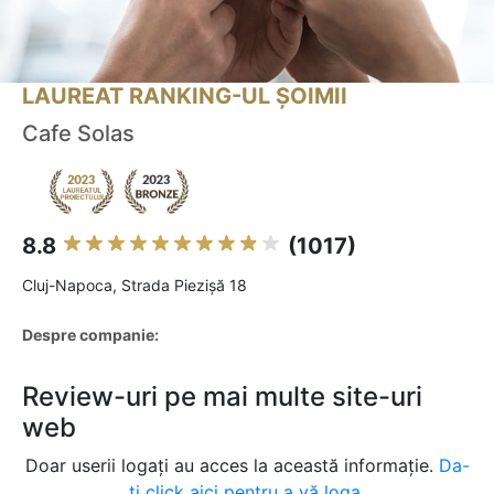
LAUREAT RANKING-UL ȘOIMII
Cafe Solas
8.8
(1017)
Cluj-Napoca, Strada Piezișă 18
Despre companie:
Review-uri pe mai multe site-uri
web
Doar userii logați au acces la această informație.
Da-
ți click aici pentru a vă loga.