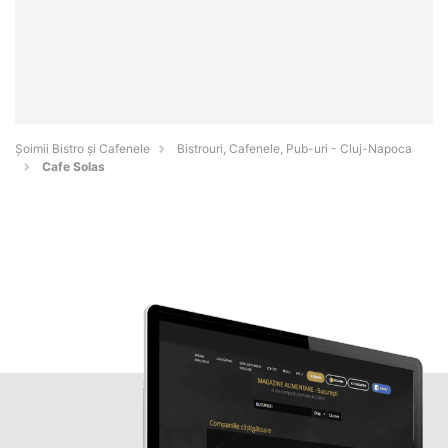
Șoimii Bistro și Cafenele
Bistrouri, Cafenele, Pub-uri - Cluj-Napoca
Cafe Solas