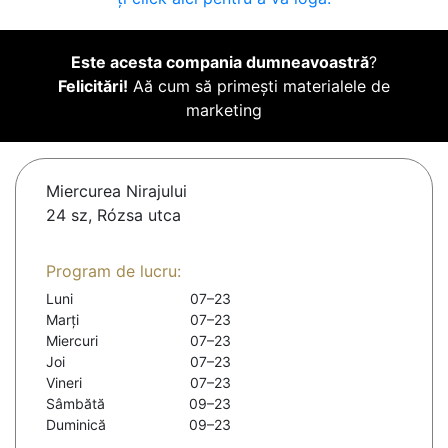
Este acesta compania dumneavoastră
?
Felicitări!
Aă cum să primești materialele de
marketing
Miercurea Nirajului
24 sz, Rózsa utca
Program de lucru:
Luni
07–23
Marți
07–23
Miercuri
07–23
Joi
07–23
Vineri
07–23
Sâmbătă
09–23
Duminică
09–23