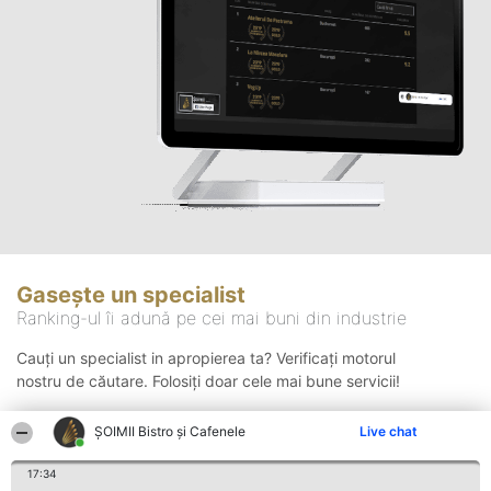
Gasește un specialist
Ranking-ul îi adună pe cei mai buni din industrie
Cauți un specialist in apropierea ta? Verificați motorul
nostru de căutare. Folosiți doar cele mai bune servicii!
ȘOIMII Bistro și Cafenele
Live chat
Căutare
17:34