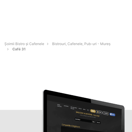
Șoimii Bistro și Cafenele
Bistrouri, Cafenele, Pub-uri - Mureş
Café 31