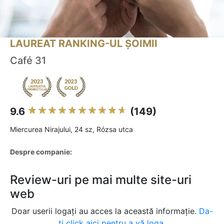
LAUREAT RANKING-UL ȘOIMII
Café 31
9.6
(149)
Miercurea Nirajului, 24 sz, Rózsa utca
Despre companie:
Review-uri pe mai multe site-uri
web
Doar userii logați au acces la această informație.
Da-
ți click aici pentru a vă loga.