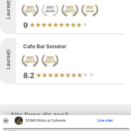
Laureați
9
Cafe Bar Senator
Laureați
8.2
Alte firme din zonă
ȘOIMII Bistro și Cafenele
Live chat