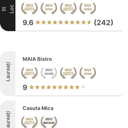
Loc
III
9.6
(242)
MAIA Bistro
Laureați
9
Casuta Mica
Laureați