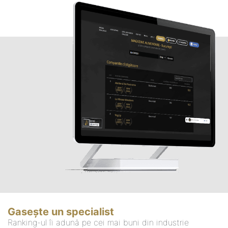
Gasește un specialist
Ranking-ul îi adună pe cei mai buni din industrie