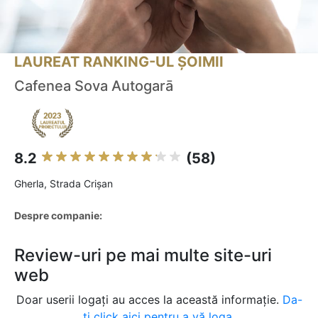
LAUREAT RANKING-UL ȘOIMII
Cafenea Sova Autogarā
8.2
(58)
Gherla, Strada Crișan
Despre companie:
Review-uri pe mai multe site-uri
web
Doar userii logați au acces la această informație.
Da-
ți click aici pentru a vă loga.