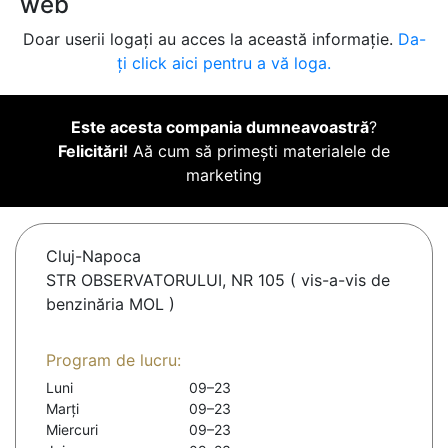
web
Doar userii logați au acces la această informație.
Da-
ți click aici pentru a vă loga.
Este acesta compania dumneavoastră
?
Felicitări!
Aă cum să primești materialele de
marketing
Cluj-Napoca
STR OBSERVATORULUI, NR 105 ( vis-a-vis de
benzinăria MOL )
Program de lucru:
Luni
09–23
Marți
09–23
Miercuri
09–23