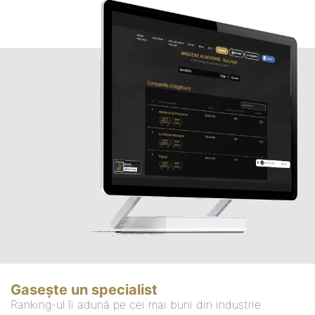
Gasește un specialist
Ranking-ul îi adună pe cei mai buni din industrie