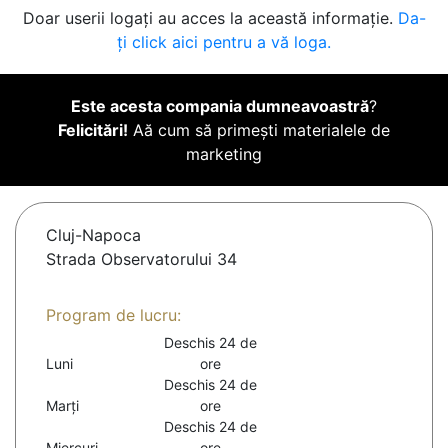
Doar userii logați au acces la această informație.
Da-
ți click aici pentru a vă loga.
Este acesta compania dumneavoastră
?
Felicitări!
Aă cum să primești materialele de
marketing
Cluj-Napoca
Strada Observatorului 34
Program de lucru:
Deschis 24 de
Luni
ore
Deschis 24 de
Marți
ore
Deschis 24 de
Miercuri
ore