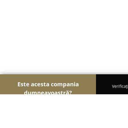
Este acesta compania
Verifica
dumneavoastră?
Șoimii Bistro și Cafenele
Bistrouri, Cafenele, Pu