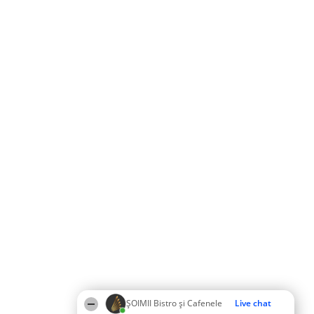
ȘOIMII Bistro și Cafenele
Live chat