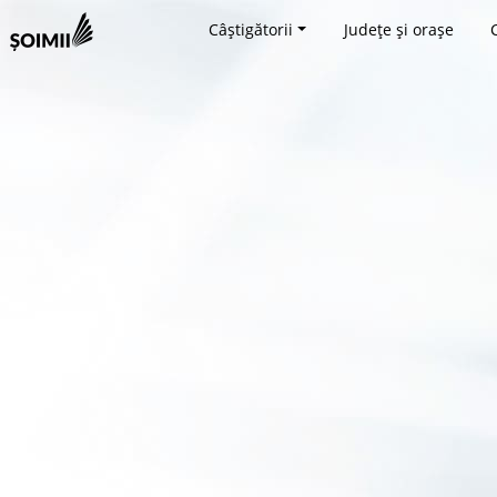
Câștigătorii
Județe și orașe