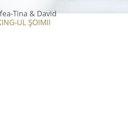
afea-Tina & David
ING-UL ȘOIMII