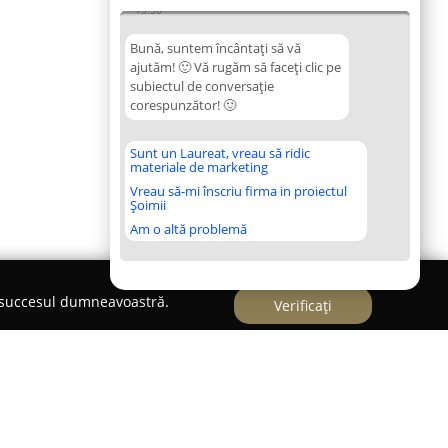
13:36
Bună, suntem încântați să vă
ajutăm! 🙂 Vă rugăm să faceți clic pe
subiectul de conversație
corespunzător! 🙂
Sunt un Laureat, vreau să ridic
materiale de marketing
Vreau să-mi înscriu firma in proiectul
Șoimii
Am o altă problemă
e succesul dumneavoastră.
Verificați