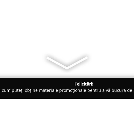
Felicitări!
ți cum puteți obține materiale promoționale pentru a vă bucura d
b-uri - Constanţa
Atelierul de Cafea-Tina & David