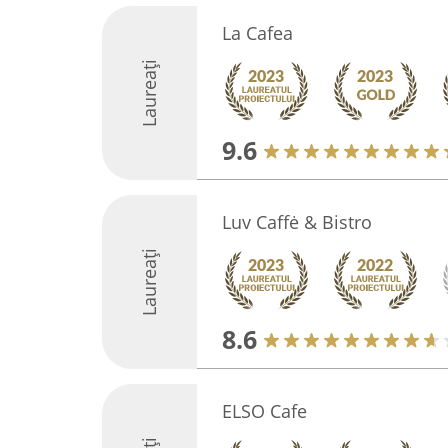
La Cafea
Laureați
9.6
Luv Caffė & Bistro
Laureați
8.6
ELSO Cafe