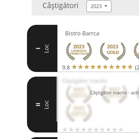
Câștigători
2023
Bistro Barrca
Loc
I
9.8
(
Câștigător inactiv
Câștigător inactiv - ac
Loc
II