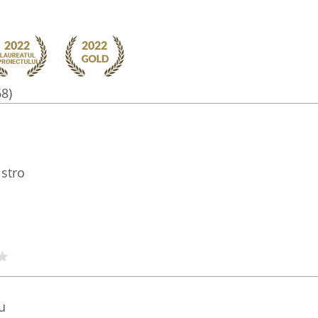
68)
stro
u