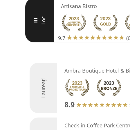
Artisana Bistro
Loc
III
9.7
(
Ambra Boutique Hotel & Bi
Laureați
8.9
Check-in Coffee Park Centr