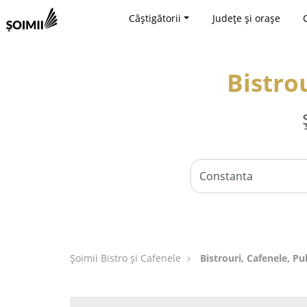
Câștigătorii
Județe și orașe
Bistro
Șoimii Bistro și Cafenele
Bistrouri, Cafenele, Pu