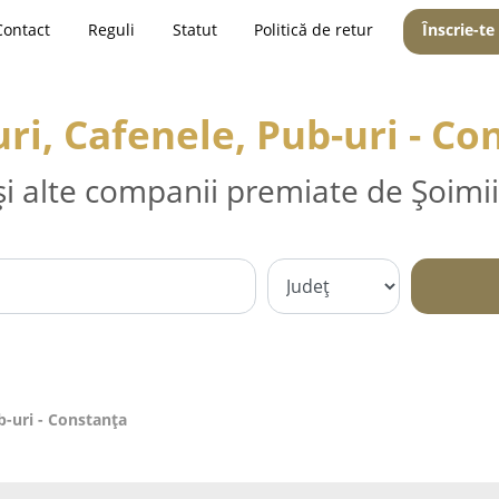
Contact
Reguli
Statut
Politică de retur
Înscrie-te
uri, Cafenele, Pub-uri - Co
și alte companii premiate de Șoimii
b-uri - Constanţa