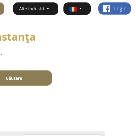
Login
Alte industrii
nstanţa
.
Căutare