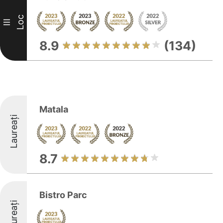
Loc
III
8.9
(134)
Matala
Laureați
8.7
Bistro Parc
Laureați