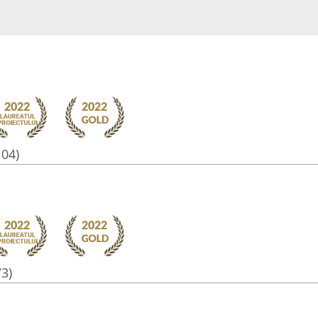
104)
73)