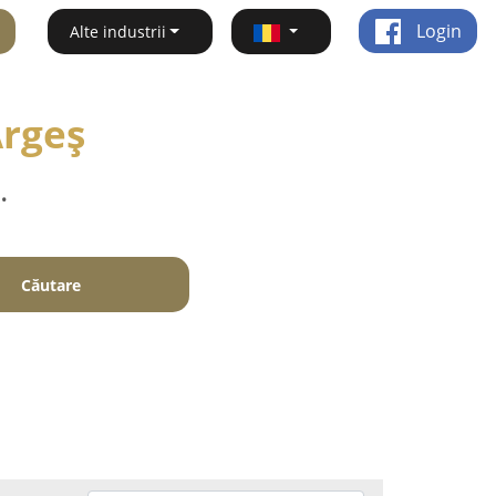
Login
Alte industrii
Argeş
.
Căutare