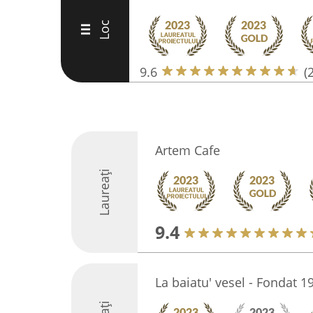
Loc
III
9.6
(
Artem Cafe
Laureați
9.4
La baiatu' vesel - Fondat 1