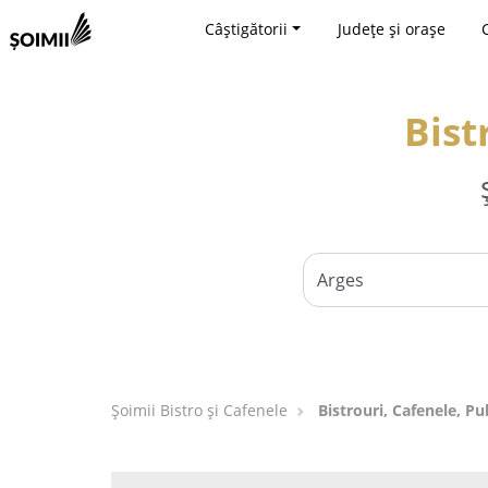
Câștigătorii
Județe și orașe
Bist
Șoimii Bistro și Cafenele
Bistrouri, Cafenele, Pu