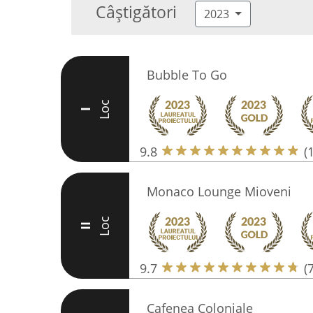
Câștigători
2023
Bubble To Go
Loc
I
9.8
(
Monaco Lounge Mioveni
Loc
II
9.7
(
Cafenea Coloniale