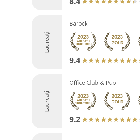
8.4
Barock
Laureați
9.4
Office Club & Pub
Laureați
9.2