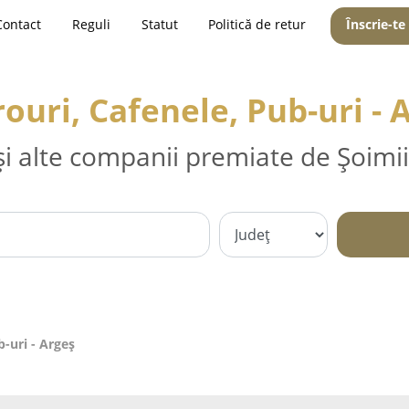
Contact
Reguli
Statut
Politică de retur
Înscrie-te
rouri, Cafenele, Pub-uri - 
și alte companii premiate de Șoimii
b-uri - Argeş