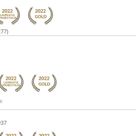
277)
937